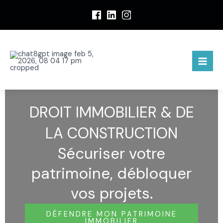
A
l
l
e
r
a
u
c
o
DROIT IMMOBILIER & DE
n
t
LA CONSTRUCTION
e
Sécuriser votre
n
u
patrimoine, débloquer
vos projets.
DÉFENDRE MON PATRIMOINE
IMMOBILIER