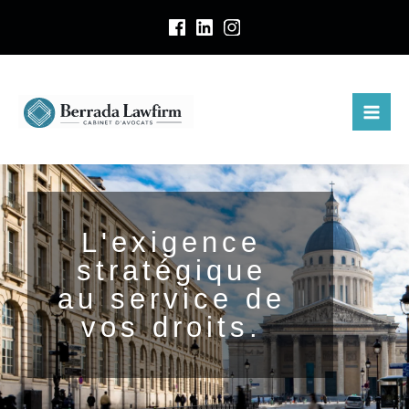
A
l
l
e
r
a
u
c
o
n
t
L'exigence
e
stratégique
n
au service de
u
vos droits.